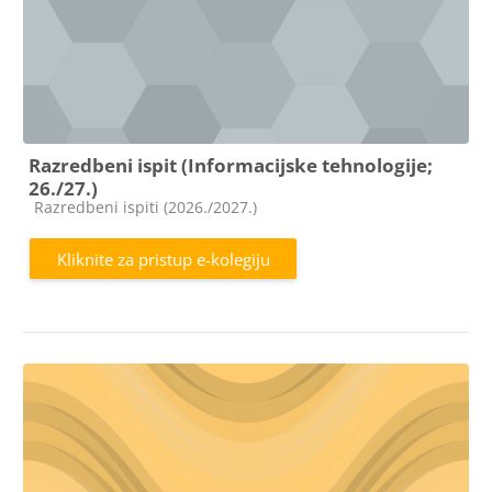
Razredbeni ispit (Informacijske tehnologije;
26./27.)
Kategorija e-kolegija
Razredbeni ispiti (2026./2027.)
Kliknite za pristup e-kolegiju