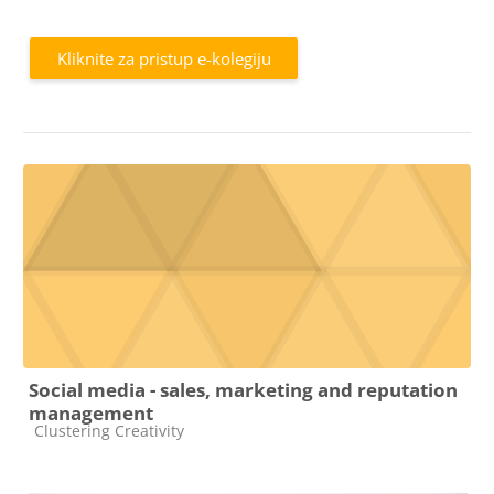
a
Kliknite za pristup e-kolegiju
y
V
i
Social media - sales, marketing and reputation
d
management
Kategorija e-kolegija
Clustering Creativity