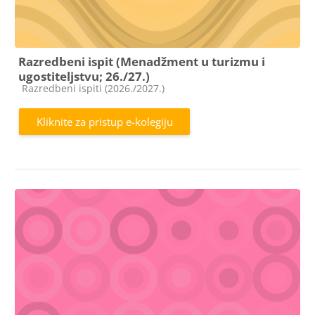
Razredbeni ispit (Menadžment u turizmu i
ugostiteljstvu; 26./27.)
Kategorija e-kolegija
Razredbeni ispiti (2026./2027.)
Kliknite za pristup e-kolegiju