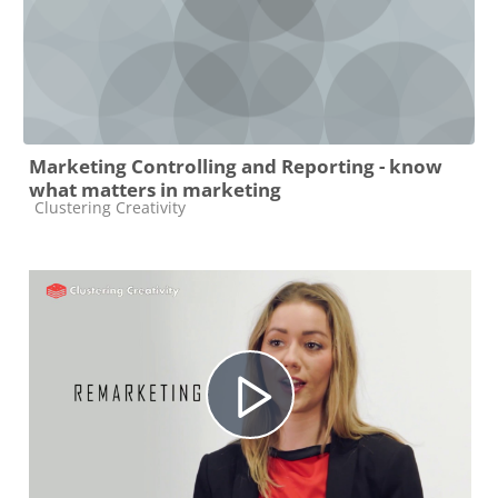
V
i
Marketing Controlling and Reporting - know
d
what matters in marketing
Kategorija e-kolegija
Clustering Creativity
e
o
P