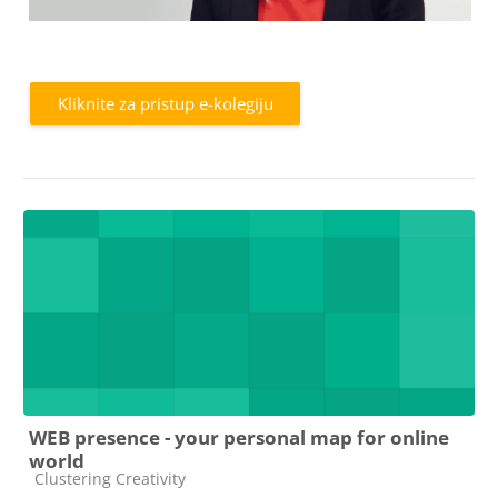
l
a
Kliknite za pristup e-kolegiju
y
V
i
WEB presence - your personal map for online
d
world
Kategorija e-kolegija
Clustering Creativity