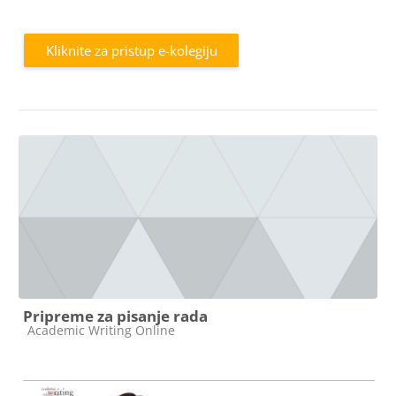
a
Kliknite za pristup e-kolegiju
y
V
i
Pripreme za pisanje rada
d
Kategorija e-kolegija
Academic Writing Online