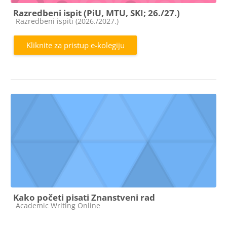
Razredbeni ispit (PiU, MTU, SKI; 26./27.)
Kategorija e-kolegija
Razredbeni ispiti (2026./2027.)
Kliknite za pristup e-kolegiju
Kako početi pisati Znanstveni rad
Kategorija e-kolegija
Academic Writing Online