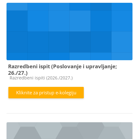
Razredbeni ispit (Poslovanje i upravljanje;
26./27.)
Kategorija e-kolegija
Razredbeni ispiti (2026./2027.)
Kliknite za pristup e-kolegiju