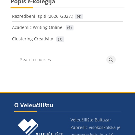
Popis e-kolegija
V
Razredbeni ispiti (2026./2027.)
 (4)
Academic Writing Online
 (6)
i
Clustering Creativity
 (3)
d
Search courses
Search cou
e
Blokovi
Blokovi
Preskoči O Veleučilištu
O Veleučilištu
o
Veleučilište Baltazar
Zaprešić visokoškolska je
ustanova koju je u 16